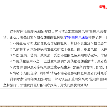
温馨
昆明哪家治白斑病医院-哪些日常习惯会加重白癜风呢?白癜风患者
情。那么，哪些日常习惯会加重白癜风呢?
昆明白癜风医院
带你了解一
1.不良生活习惯:比如熬夜会导致白癜风，其他不良生活习惯也会
2.气候和季节:大多数疾病发生或扩散于春夏。由于春夏气候，人
3.外伤:烧伤、烫伤、跌倒后，受伤部位的黑色素细胞被破坏。导致
4.外用药物使用不当:一些过度刺激的外用药物会加重病情，患者
5.饮食:白癜风患者常吃刺激过度或维生素C含量高的食物，如酒、
6.情绪:长期的焦虑、抑郁和情绪不稳定会影响白癜风患者的神经
昆明哪家治白斑病医院-哪些日常习惯会加重白癜风呢?昆明白癜风
坚持治疗，才能发挥更好的治疗效果，更快的摆脱白癜风!