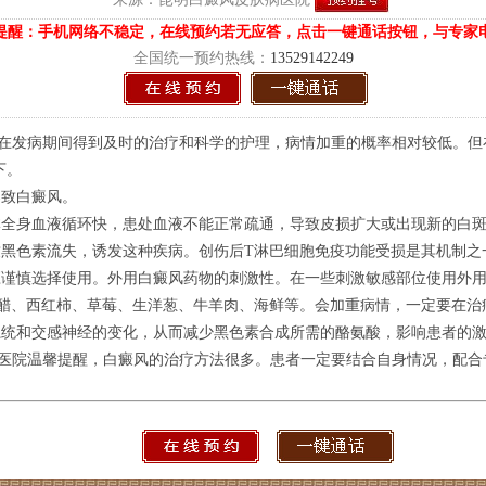
提醒：手机网络不稳定，在线预约若无应答，点击一键通话按钮，与专家
全国统一预约热线：
13529142249
在发病期间得到及时的治疗和科学的护理，病情加重的概率相对较低。但
下。
导致白癜风。
体全身血液循环快，患处血液不能正常疏通，导致皮损扩大或出现新的白
黑色素流失，诱发这种疾病。创伤后T淋巴细胞免疫功能受损是其机制之
应谨慎选择使用。外用白癜风药物的刺激性。在一些刺激敏感部位使用外
醋、西红柿、草莓、生洋葱、牛羊肉、海鲜等。会加重病情，一定要在治
系统和交感神经的变化，从而减少黑色素合成所需的酪氨酸，影响患者的
医院温馨提醒，白癜风的治疗方法很多。患者一定要结合自身情况，配合