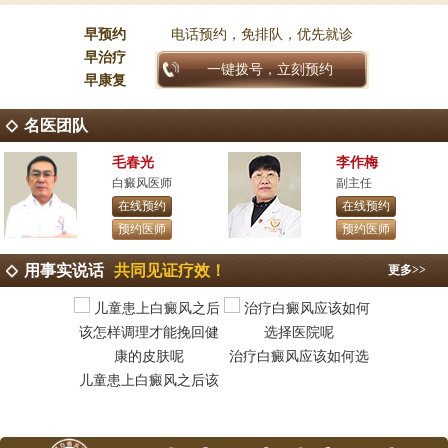
早预约
电话预约，免排队，优先就诊
早治疗
一键拨号，立刻预约
早康复
名医团队
毛春光
李作梅
白癜风医师
副主任
在线预约
在线预约
预约医师
预约医师
用事实说话
共同见证疗效！
更多>>
治疗白癜风应该如何选
昆明白癜
儿童患上白癜风之后该