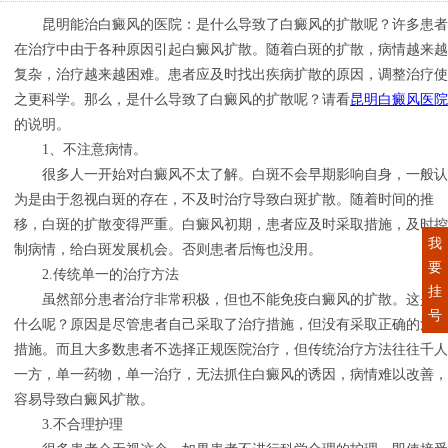
昆明能治白癜风的医院：是什么导致了白癜风的扩散呢？许多患者
在治疗中由于各种原因引起白癜风扩散。随着白斑的扩散，病情越来越
复杂，治疗越来越困难。患者应及时找出疾病扩散的原因，调整治疗使
之更科学。那么，是什么导致了白癜风的扩散呢？请看
昆明白癜风医院
的说明。
1、不注意病情。
很多人一开始对白癜风不太了解。白斑不会早期影响自身，一般认
为是由于忽视白斑的存在，不及时治疗导致白斑扩散。随着时间的推
移，白斑的扩散变得严重。白癜风初期，患者应及时采取措施，及时控
我
制病情，给白斑发展机会。否则患者后悔也没用。
要
2.传统单一的治疗方法
挂
虽然部分患者治疗非常积极，但也不能免疫白癜风的扩散。这是为
号
什么呢？原因是尽管患者自己采取了治疗措施，但没有采取正确的治疗
措施。而且大多数患者不选择正规医院治疗，但传统治疗方法往往千人
一方，单一药物，单一治疗，无法抓住白癜风的诱因，病情难以改善，
容易导致白癜风扩散。
3.不合理护理