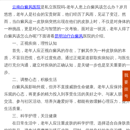
云南白癜风医院
是私立医院吗-老年人患上白癜风该怎么办？岁月
悠悠，老年人是社会的宝贵财富，他们经历了风雨，见证了变迁。然
而，当白癜风这一皮肤病突然出现在他们的皮肤上时，不仅是对身体的
一种挑战，更是对心态与智慧的一次考验。面对这一状况，老年人得了
白癜风该怎么办呢?下面请看
昆明治疗白癜风
医院的介绍。
一、正视疾病，理性认知
首先，老年人应正视白癜风的存在，了解其作为一种皮肤病的本
质，不盲目恐慌，也不过度焦虑。通过正规渠道获取疾病知识，与医生
进行充分沟通，建立对疾病的正确认知，是关键一步也是至关重要的一
步。
我
二、调整心态，积极生活
要
白癜风虽影响外观，但并不直接威胁生命健康。老年人应保持积极
挂
乐观的心态，将更多的精力投入到享受生活的美好之中。与家人朋友的
号
交流、参与社区活动、培养兴趣爱好等，都能有效缓解心理压力，提升
生活质量。
三、科学护理，关注健康
在日常生活中，老年人应注重皮肤的科学护理。选择适合自身肤质