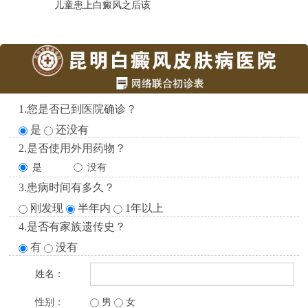
儿童患上白癜风之后该
1.您是否已到医院确诊？
是
还没有
2.是否使用外用药物？
是
没有
3.患病时间有多久？
刚发现
半年内
1年以上
4.是否有家族遗传史？
有
没有
姓名：
性别：
男
女