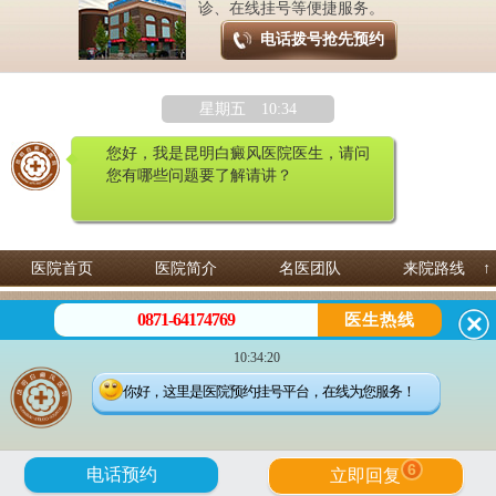
诊、在线挂号等便捷服务。
电话拨号抢先预约
星期五 10:34
您好，我是昆明白癜风医院医生，请问
您有哪些问题要了解请讲？
医院首页
医院简介
名医团队
来院路线
↑
昆明白癜风皮肤病医院 专治白癜风
0871-64174769
医生热线
预约热线：
0871-64174769
微信咨询：13529142249
10:34:20
地址：昆明市五华区护国路2号
滇公安备案号：53010202000563
你好，这里是医院预约挂号平台，在线为您服务！
Copyright©2021 昆明白癜风皮肤病医院. All Rights Reserved
滇ICP备14002723号-3
6
电话预约
立即回复
网站首页
拨打电话
在线预约
来院路线