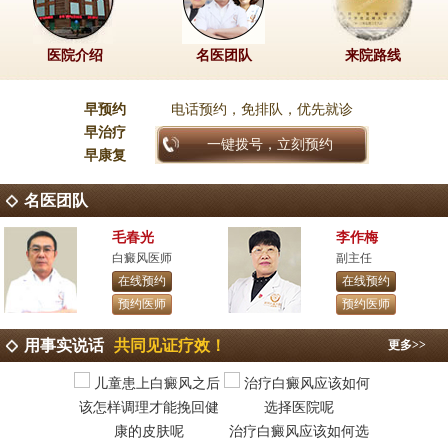
医院介绍
名医团队
来院路线
早预约
电话预约，免排队，优先就诊
早治疗
一键拨号，立刻预约
早康复
名医团队
毛春光
李作梅
白癜风医师
副主任
在线预约
在线预约
预约医师
预约医师
用事实说话
共同见证疗效！
更多>>
治疗白癜风应该如何选
昆明白癜