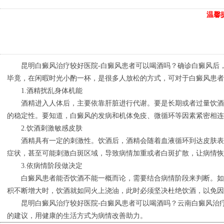
温馨
昆明白癜风治疗较好医院-白癜风患者可以喝酒吗？确诊白癜风后，
毕竟，在闲暇时光小酌一杯，是很多人放松的方式，可对于白癜风患者
1.酒精扰乱身体机能
酒精进入人体后，主要依靠肝脏进行代谢。要是长期或者过量饮酒，
的稳定性。要知道，白癜风的发病和机体免疫、微循环等因素紧密相连
2.饮酒刺激敏感皮肤
酒精具有一定的刺激性。饮酒后，酒精会随着血液循环到达皮肤表面
症状，甚至可能刺激白斑区域，导致病情加重或者白斑扩散，让病情
3.依病情阶段做决定
白癜风患者能否饮酒不能一概而论，需要结合病情阶段来判断。如果
积不断增大时，饮酒就如同火上浇油，此时必须坚决杜绝饮酒，以免因
昆明白癜风治疗较好医院-白癜风患者可以喝酒吗？云南白癜风治疗
的建议，用健康的生活方式为病情改善助力。