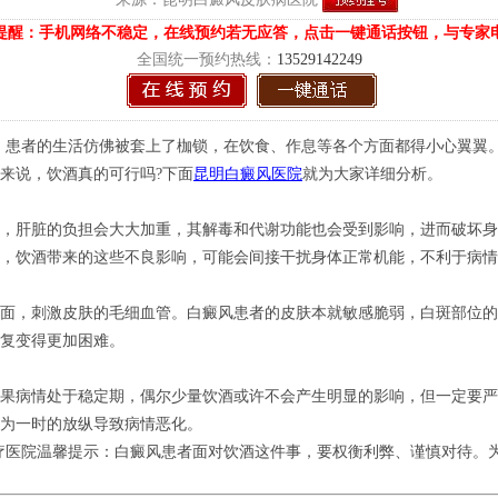
提醒：手机网络不稳定，在线预约若无应答，点击一键通话按钮，与专家
全国统一预约热线：
13529142249
患者的生活仿佛被套上了枷锁，在饮食、作息等各个方面都得小心翼翼。
来说，饮酒真的可行吗?下面
昆明白癜风医院
就为大家详细分析。
肝脏的负担会大大加重，其解毒和代谢功能也会受到影响，进而破坏身
，饮酒带来的这些不良影响，可能会间接干扰身体正常机能，不利于病情
，刺激皮肤的毛细血管。白癜风患者的皮肤本就敏感脆弱，白斑部位的
恢复变得更加困难。
病情处于稳定期，偶尔少量饮酒或许不会产生明显的影响，但一定要严
为一时的放纵导致病情恶化。
医院温馨提示：白癜风患者面对饮酒这件事，要权衡利弊、谨慎对待。为