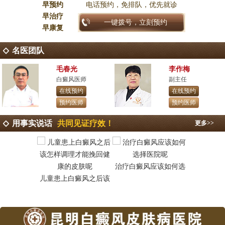
早预约
电话预约，免排队，优先就诊
早治疗
一键拨号，立刻预约
早康复
名医团队
毛春光
李作梅
白癜风医师
副主任
在线预约
在线预约
预约医师
预约医师
用事实说话
共同见证疗效！
更多>>
治疗白癜风应该如何选
昆明白癜
儿童患上白癜风之后该