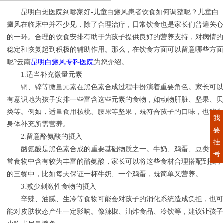
昆明白斑医院到哪家好-儿童白癜风患者饮食如何调整呢？儿童白
癜风在临床中并不少见，除了合理治疗，日常饮食也是家长们普遍关心
的一环。合理的饮食安排有助于为孩子提供良好的营养支持，对病情的
稳定和恢复起到积极的辅助作用。那么，在饮食方面可以留意哪些方面
呢?云南
昆明白癜风专科医院
为您介绍。
1.适当补充微量元素
铜、锌等微量元素在黑色素合成过程中扮演着重要角色。家长可以
有意识地为孩子安排一些富含这些元素的食物，如动物肝脏、坚果、贝
类等。例如，适量食用核桃、腰果等坚果，既符合孩子的口味，也能为
我
身体补充所需营养。
要
2.留意酪氨酸的摄入
挂
酪氨酸是黑色素合成的重要基础物质之一。牛奶、鸡蛋、豆类等日
号
常食物中含有较为丰富的酪氨酸，家长可以将这些食材合理搭配到孩子
的三餐中，比如每天保证一杯牛奶、一个鸡蛋，既简单又营养。
3.减少刺激性食物的摄入
辛辣、油腻、生冷等食物可能会对孩子的消化系统造成负担，也可
能对皮肤状态产生一定影响。像辣椒、油炸食品、冷饮等，建议让孩子