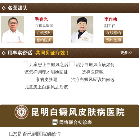
名医团队
毛春光
李作梅
白癜风医师
副主任
在线预约
在线预约
预约医师
预约医师
用事实说话
共同见证疗效！
更多>>
治疗白癜风应该如何选
昆明白癜
儿童患上白癜风之后该
1.您是否已到医院确诊？