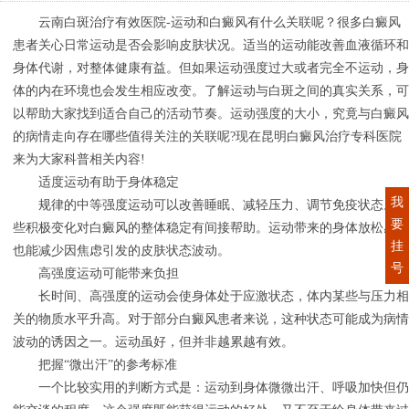
云南白斑治疗有效医院-运动和白癜风有什么关联呢？很多白癜风
患者关心日常运动是否会影响皮肤状况。适当的运动能改善血液循环和
身体代谢，对整体健康有益。但如果运动强度过大或者完全不运动，身
体的内在环境也会发生相应改变。了解运动与白斑之间的真实关系，可
以帮助大家找到适合自己的活动节奏。运动强度的大小，究竟与白癜风
的病情走向存在哪些值得关注的关联呢?现在昆明白癜风治疗专科医院
来为大家科普相关内容!
适度运动有助于身体稳定
我
规律的中等强度运动可以改善睡眠、减轻压力、调节免疫状态。这
要
些积极变化对白癜风的整体稳定有间接帮助。运动带来的身体放松感，
挂
也能减少因焦虑引发的皮肤状态波动。
号
高强度运动可能带来负担
长时间、高强度的运动会使身体处于应激状态，体内某些与压力相
关的物质水平升高。对于部分白癜风患者来说，这种状态可能成为病情
波动的诱因之一。运动虽好，但并非越累越有效。
把握“微出汗”的参考标准
一个比较实用的判断方式是：运动到身体微微出汗、呼吸加快但仍