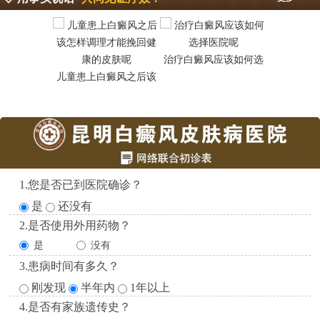
治疗白癜风应该如何选
昆明白癜
儿童患上白癜风之后该
1.您是否已到医院确诊？
是
还没有
2.是否使用外用药物？
是
没有
3.患病时间有多久？
刚发现
半年内
1年以上
4.是否有家族遗传史？