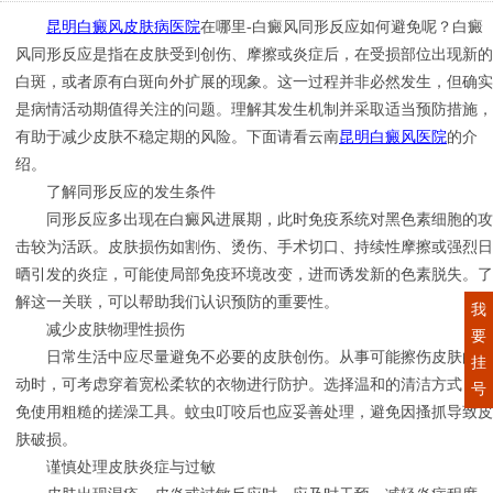
昆明白癜风皮肤病医院
在哪里-白癜风同形反应如何避免呢？白癜
风同形反应是指在皮肤受到创伤、摩擦或炎症后，在受损部位出现新的
白斑，或者原有白斑向外扩展的现象。这一过程并非必然发生，但确实
是病情活动期值得关注的问题。理解其发生机制并采取适当预防措施，
有助于减少皮肤不稳定期的风险。下面请看云南
昆明白癜风医院
的介
绍。
了解同形反应的发生条件
同形反应多出现在白癜风进展期，此时免疫系统对黑色素细胞的攻
击较为活跃。皮肤损伤如割伤、烫伤、手术切口、持续性摩擦或强烈日
晒引发的炎症，可能使局部免疫环境改变，进而诱发新的色素脱失。了
解这一关联，可以帮助我们认识预防的重要性。
我
减少皮肤物理性损伤
要
日常生活中应尽量避免不必要的皮肤创伤。从事可能擦伤皮肤的活
挂
动时，可考虑穿着宽松柔软的衣物进行防护。选择温和的清洁方式，避
号
免使用粗糙的搓澡工具。蚊虫叮咬后也应妥善处理，避免因搔抓导致皮
肤破损。
谨慎处理皮肤炎症与过敏