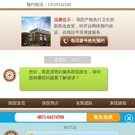
预约电话：13529142249
温馨提示：
我院严格执行卫生部
新医改政策，特开设网络预约就
诊、在线挂号等便捷服务。
电话拨号抢先预约
星期日 10:17
您好，我是昆明白癜风医院医生，请问
您有哪些问题要了解请讲？
医院首页
医院简介
名医团队
来院路线
↑
昆明白癜风皮肤病医院 专治白癜风
0871-64174769
医生热线
预约热线：
0871-64174769
微信咨询：13529142249
10:17:52
地址：昆明市五华区护国路2号