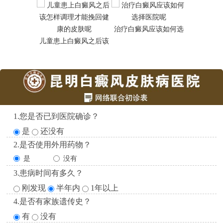
治疗白癜风应该如何选
昆明白癜
儿童患上白癜风之后该
1.您是否已到医院确诊？
是
还没有
2.是否使用外用药物？
是
没有
3.患病时间有多久？
刚发现
半年内
1年以上
4.是否有家族遗传史？
有
没有