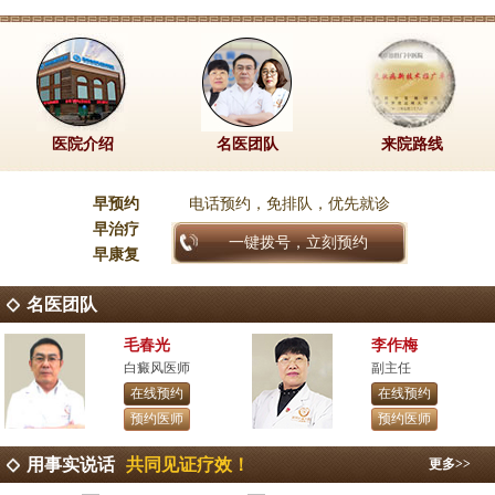
医院介绍
名医团队
来院路线
早预约
电话预约，免排队，优先就诊
早治疗
一键拨号，立刻预约
早康复
名医团队
毛春光
李作梅
白癜风医师
副主任
在线预约
在线预约
预约医师
预约医师
用事实说话
共同见证疗效！
更多>>