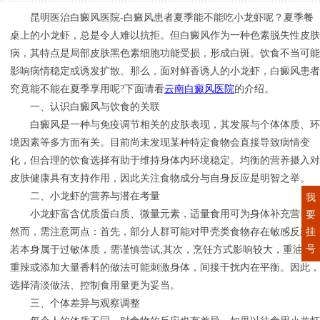
昆明医治白癜风医院-白癜风患者夏季能不能吃小龙虾呢？夏季餐
桌上的小龙虾，总是令人难以抗拒。但白癜风作为一种色素脱失性皮肤
病，其特点是局部皮肤黑色素细胞功能受损，形成白斑。饮食不当可能
影响病情稳定或诱发扩散。那么，面对鲜香诱人的小龙虾，白癜风患者
究竟能不能在夏季享用呢?下面请看
云南白癜风医院
的介绍。
一、认识白癜风与饮食的关联
白癜风是一种与免疫调节相关的皮肤表现，其发展与个体体质、环
境因素等多方面有关。目前尚未发现某种特定食物会直接导致病情变
化，但合理的饮食选择有助于维持身体内环境稳定。均衡的营养摄入对
皮肤健康具有支持作用，因此关注食物成分与自身反应是明智之举。
二、小龙虾的营养与潜在考量
我
小龙虾富含优质蛋白质、微量元素，适量食用可为身体补充营养。
要
挂
然而，需注意两点：首先，部分人群可能对甲壳类食物存在敏感反应，
号
若本身属于过敏体质，需谨慎尝试;其次，烹饪方式影响较大，重油、
重辣或添加大量香料的做法可能刺激身体，间接干扰内在平衡。因此，
选择清淡做法、控制食用量更为妥当。
三、个体差异与观察调整