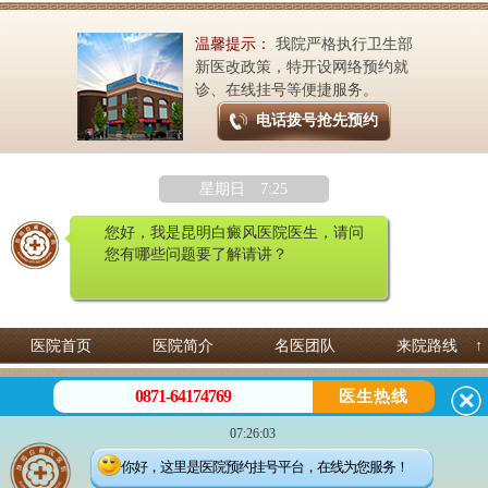
温馨提示：
我院严格执行卫生部
新医改政策，特开设网络预约就
诊、在线挂号等便捷服务。
电话拨号抢先预约
星期日 7:25
您好，我是昆明白癜风医院医生，请问
您有哪些问题要了解请讲？
医院首页
医院简介
名医团队
来院路线
↑
昆明白癜风皮肤病医院 专治白癜风
0871-64174769
医生热线
预约热线：
0871-64174769
微信咨询：13529142249
07:26:03
地址：昆明市五华区护国路2号
滇公安备案号：53010202000563
你好，这里是医院预约挂号平台，在线为您服务！
Copyright©2021 昆明白癜风皮肤病医院. All Rights Reserved