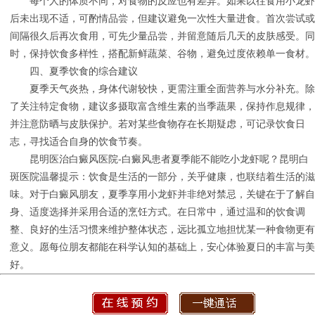
每个人的体质不同，对食物的反应也有差异。如果以往食用小龙虾
后未出现不适，可酌情品尝，但建议避免一次性大量进食。首次尝试或
间隔很久后再次食用，可先少量品尝，并留意随后几天的皮肤感受。同
时，保持饮食多样性，搭配新鲜蔬菜、谷物，避免过度依赖单一食材。
四、夏季饮食的综合建议
夏季天气炎热，身体代谢较快，更需注重全面营养与水分补充。除
了关注特定食物，建议多摄取富含维生素的当季蔬果，保持作息规律，
并注意防晒与皮肤保护。若对某些食物存在长期疑虑，可记录饮食日
志，寻找适合自身的饮食节奏。
昆明医治白癜风医院-白癜风患者夏季能不能吃小龙虾呢？昆明白
斑医院温馨提示：饮食是生活的一部分，关乎健康，也联结着生活的滋
味。对于白癜风朋友，夏季享用小龙虾并非绝对禁忌，关键在于了解自
身、适度选择并采用合适的烹饪方式。在日常中，通过温和的饮食调
整、良好的生活习惯来维护整体状态，远比孤立地担忧某一种食物更有
意义。愿每位朋友都能在科学认知的基础上，安心体验夏日的丰富与美
好。