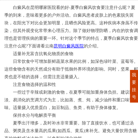
白癜风在昆明哪家医院看的好-夏季白癜风饮食要注意什么呢？夏
季的到来，意味着更多的户外活动。白癜风患者皮肤上的色素脱失斑
块，在阳光下对比会更加明显，且晒伤风险更高。这种疾病本身虽不传
染，但其外观变化常带来心理压力。除了做好物理防晒，内在的饮食调
理也是管理疾病的重要一环。针对这个季节的特点，夏季白癜风饮食要
注意什么呢?下面请看云南
昆明白癜风医院
的介绍。
适量补充富含抗氧化物质的食物
日常饮食中可增加新鲜蔬菜水果的比例，如深色绿叶菜、蓝莓等。
这些食物含有的天然成分有助于抵御外界环境的影响。同时，坚果、籽
我
类也是不错的选择，但需注意适量摄入。
要
注意食物选择的温和性
挂
一些过于辛辣或刺激的食物，在夏季可能加重身体负担。建议以清
号
淡、易消化的烹调方式为主，比如蒸、煮、炖，减少油炸和重口味调
味。适量摄入优质蛋白，如豆制品、鱼类，有助于身体修复。
保持水分与电解质平衡
夏季出汗增多，及时补水非常重要。除了直接饮水，也可通过汤
品、粥类及含水量高的瓜果(如西瓜、黄瓜)来补充。避免大量饮用含糖