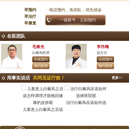
早预约
电话预约，免排队，优先就诊
早治疗
一键拨号，立刻预约
早康复
名医团队
毛春光
李作梅
白癜风医师
副主任
在线预约
在线预约
预约医师
预约医师
用事实说话
共同见证疗效！
更多>>
治疗白癜风应该如何选
昆明白癜
儿童患上白癜风之后该