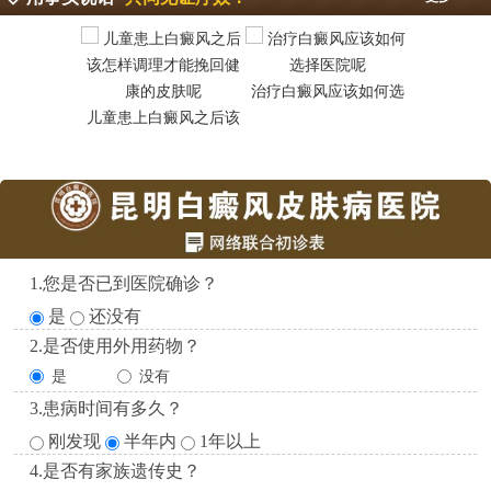
治疗白癜风应该如何选
昆明白癜
儿童患上白癜风之后该
1.您是否已到医院确诊？
是
还没有
2.是否使用外用药物？
是
没有
3.患病时间有多久？
刚发现
半年内
1年以上
4.是否有家族遗传史？