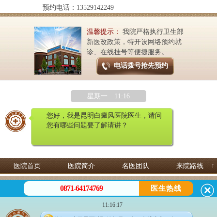
预约电话：13529142249
温馨提示：
我院严格执行卫生部
新医改政策，特开设网络预约就
诊、在线挂号等便捷服务。
电话拨号抢先预约
星期一 11:16
您好，我是昆明白癜风医院医生，请问
您有哪些问题要了解请讲？
医院首页
医院简介
名医团队
来院路线
↑
昆明白癜风皮肤病医院 专治白癜风
0871-64174769
医生热线
预约热线：
0871-64174769
微信咨询：13529142249
11:16:17
地址：昆明市五华区护国路2号