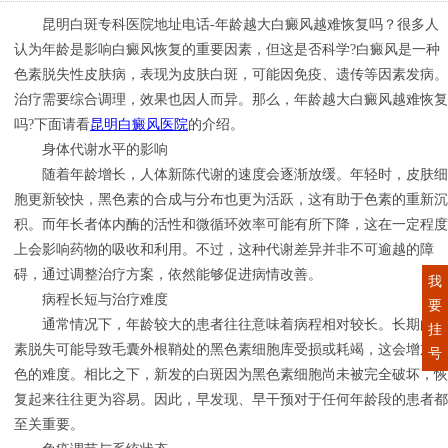
昆明白斑专科医院地址电话-年龄越大白癜风越难恢复吗？很多人
认为年龄是影响白癜风恢复的重要因素，但这是否科学?白癜风是一种
色素脱失性皮肤病，表现为皮肤白斑，可能因免疫、遗传等因素发病。
治疗需要综合调理，效果也因人而异。那么，年龄越大白癜风越难恢复
吗?下面请看
昆明白癜风医院
的介绍。
身体代谢水平的影响
随着年龄增长，人体新陈代谢的速度会逐渐放缓。年轻时，皮肤细
胞更新较快，黑色素的合成与分布也更为活跃，这有助于色素的重新沉
积。而年长者体内酶的活性和微循环效率可能有所下降，这在一定程度
上会影响药物的吸收和利用。不过，这种代谢差异并非不可逾越的障
碍，通过调整治疗方案，依然能够促进病情改善。
我
病程长短与治疗难度
要
通常情况下，年龄较大的患者往往意味着病程相对较长。长期的色
挂
素脱失可能导致毛囊外根鞘处的黑色素细胞库受损或耗竭，这会增加复
号
色的难度。相比之下，新发的白斑因为黑色素细胞尚未被完全破坏，恢
复起来往往更为容易。因此，早发现、早干预对于任何年龄段的患者都
至关重要。