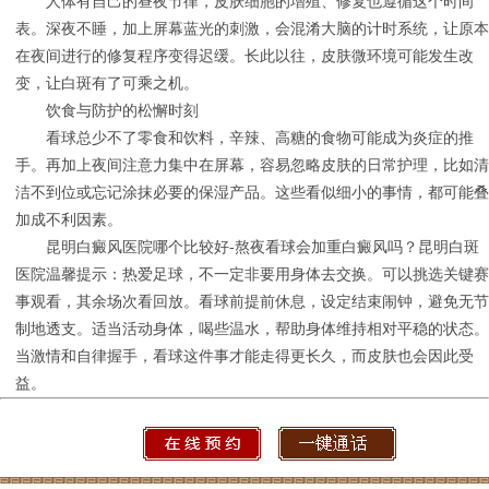
人体有自己的昼夜节律，皮肤细胞的增殖、修复也遵循这个时间
表。深夜不睡，加上屏幕蓝光的刺激，会混淆大脑的计时系统，让原本
在夜间进行的修复程序变得迟缓。长此以往，皮肤微环境可能发生改
变，让白斑有了可乘之机。
饮食与防护的松懈时刻
看球总少不了零食和饮料，辛辣、高糖的食物可能成为炎症的推
手。再加上夜间注意力集中在屏幕，容易忽略皮肤的日常护理，比如清
洁不到位或忘记涂抹必要的保湿产品。这些看似细小的事情，都可能叠
加成不利因素。
昆明白癜风医院哪个比较好-熬夜看球会加重白癜风吗？昆明白斑
医院温馨提示：热爱足球，不一定非要用身体去交换。可以挑选关键赛
事观看，其余场次看回放。看球前提前休息，设定结束闹钟，避免无节
制地透支。适当活动身体，喝些温水，帮助身体维持相对平稳的状态。
当激情和自律握手，看球这件事才能走得更长久，而皮肤也会因此受
益。