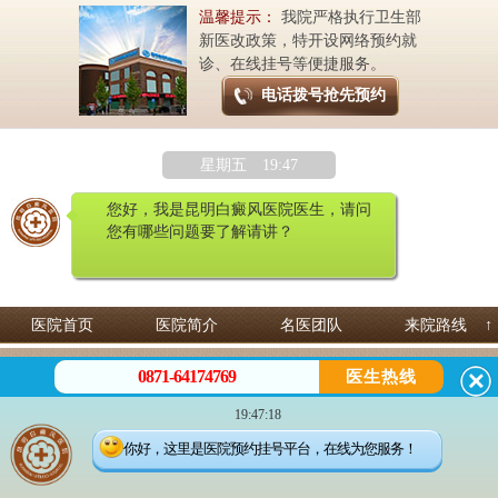
温馨提示：
我院严格执行卫生部
新医改政策，特开设网络预约就
诊、在线挂号等便捷服务。
电话拨号抢先预约
星期五 19:47
您好，我是昆明白癜风医院医生，请问
您有哪些问题要了解请讲？
医院首页
医院简介
名医团队
来院路线
↑
昆明白癜风皮肤病医院 专治白癜风
0871-64174769
医生热线
预约热线：
0871-64174769
微信咨询：13529142249
19:47:18
地址：昆明市五华区护国路2号
滇公安备案号：53010202000563
你好，这里是医院预约挂号平台，在线为您服务！
Copyright©2021 昆明白癜风皮肤病医院. All Rights Reserved
滇ICP备14002723号-3