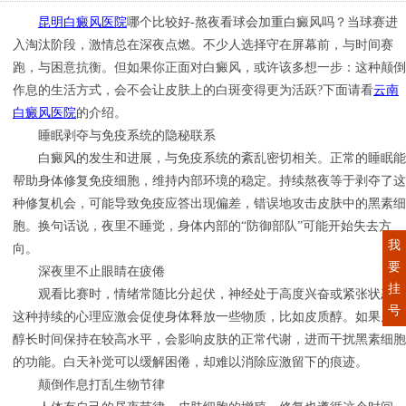
昆明白癜风医院
哪个比较好-熬夜看球会加重白癜风吗？当球赛进
入淘汰阶段，激情总在深夜点燃。不少人选择守在屏幕前，与时间赛
跑，与困意抗衡。但如果你正面对白癜风，或许该多想一步：这种颠倒
作息的生活方式，会不会让皮肤上的白斑变得更为活跃?下面请看
云南
白癜风医院
的介绍。
睡眠剥夺与免疫系统的隐秘联系
白癜风的发生和进展，与免疫系统的紊乱密切相关。正常的睡眠能
帮助身体修复免疫细胞，维持内部环境的稳定。持续熬夜等于剥夺了这
种修复机会，可能导致免疫应答出现偏差，错误地攻击皮肤中的黑素细
胞。换句话说，夜里不睡觉，身体内部的“防御部队”可能开始失去方
我
向。
要
深夜里不止眼睛在疲倦
挂
观看比赛时，情绪常随比分起伏，神经处于高度兴奋或紧张状态。
号
这种持续的心理应激会促使身体释放一些物质，比如皮质醇。如果皮质
醇长时间保持在较高水平，会影响皮肤的正常代谢，进而干扰黑素细胞
的功能。白天补觉可以缓解困倦，却难以消除应激留下的痕迹。
颠倒作息打乱生物节律