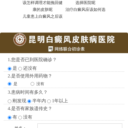
治疗白癜风应该如何选
昆明白癜
儿童患上白癜风之后该
1.您是否已到医院确诊？
是
还没有
2.是否使用外用药物？
是
没有
3.患病时间有多久？
刚发现
半年内
1年以上
4.是否有家族遗传史？
有
没有