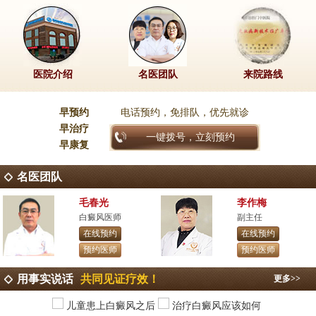
医院介绍
名医团队
来院路线
早预约
电话预约，免排队，优先就诊
早治疗
一键拨号，立刻预约
早康复
名医团队
毛春光
李作梅
白癜风医师
副主任
在线预约
在线预约
预约医师
预约医师
用事实说话
共同见证疗效！
更多>>